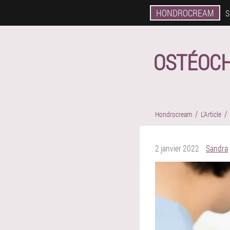
HONDROCREAM
S
OSTÉOC
Hondrocream
L'Article
2 janvier 2022
Sandra