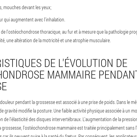
s, mouches devant les yeux;
r qui augmentent avec l'inhalation.
e l'ostéochondrose thoracique, au fur et à mesure que la pathologie prog
ité, une altération de la motricité et une atrophie musculaire.
ISTIQUES DE L'ÉVOLUTION DE
HONDROSE MAMMAIRE PENDANT
SE
douleur pendant la grossesse est associé à une prise de poids. Dans le m
 gravité modifie la posture. Une faible activité physique associée à un mo
n de l'élasticité des disques intervertébraux. L'augmentation de la pression
a grossesse, l'ostéochondrose mammaire est traitée principalement sans l'u
car ils peuvent nuire à la santé du fœtus. Par conséquent, les applicateur