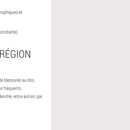
strophiques et
onstante).
 RÉGION
e blessures au dos,
es fréquents,
lenché, entre autres, par