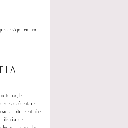
resse, s'ajoutent une
 LA
ême temps, le
de de vie sédentaire
 sur la poitrine entraîne
tilisation de
s, les massages et les