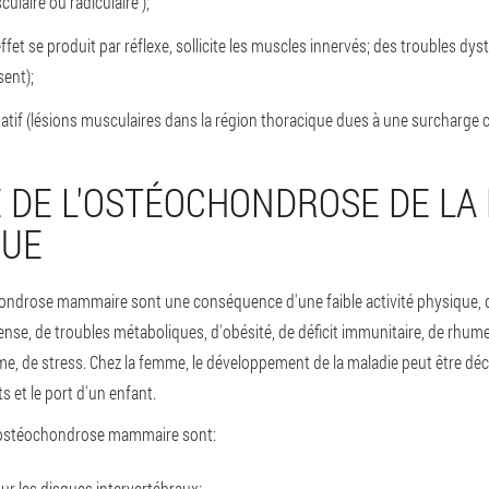
ulaire ou radiculaire );
ffet se produit par réflexe, sollicite les muscles innervés; des troubles dy
sent);
if (lésions musculaires dans la région thoracique dues à une surcharge c
E DE L'OSTÉOCHONDROSE DE LA
QUE
ondrose mammaire sont une conséquence d'une faible activité physique, d
ense, de troubles métaboliques, d'obésité, de déficit immunitaire, de rhum
me, de stress. Chez la femme, le développement de la maladie peut être déc
s et le port d'un enfant.
 l'ostéochondrose mammaire sont:
ur les disques intervertébraux;