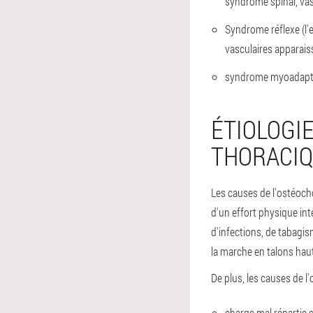
syndrome spinal, vasc
Syndrome réflexe (l'e
vasculaires apparais
syndrome myoadaptat
ÉTIOLOGI
THORACI
Les causes de l'ostéoch
d'un effort physique int
d'infections, de tabagis
la marche en talons haut
De plus, les causes de
charge mal répartie s