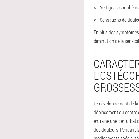
Vertiges, acouphène
Sensations de douleu
En plus des symptômes d
diminution de la sensibil
CARACTÉR
L'OSTÉOC
GROSSES
Le développement de la 
déplacement du centre de
entraîne une perturbatio
des douleurs. Pendant l
médicaments spécialisés 