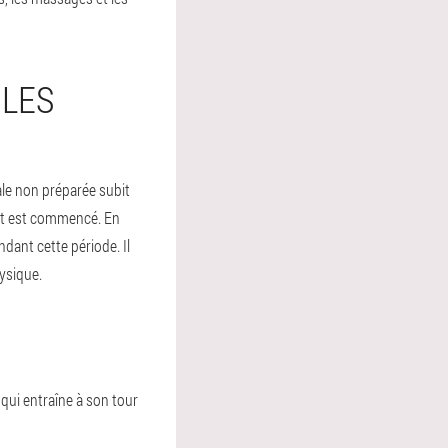
 LES
ale non préparée subit
nt est commencé. En
dant cette période. Il
hysique.
qui entraîne à son tour