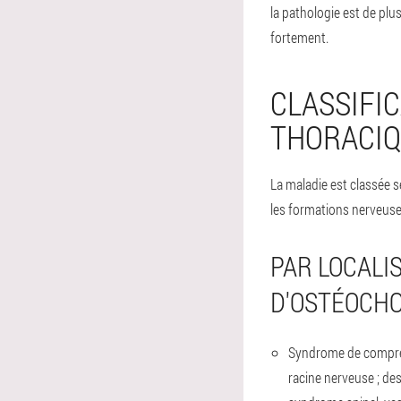
la pathologie est de plu
fortement.
CLASSIFI
THORACI
La maladie est classée s
les formations nerveuse
PAR LOCALI
D'OSTÉOCHO
Syndrome de compres
racine nerveuse ; des